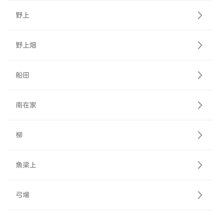
野上
野上畑
船田
南在家
柳
魚梁上
弓場