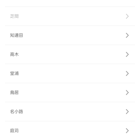
芝間
知連田
高木
堂浦
鳥居
名小路
庭苅