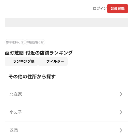
ログイン
会員登録
現在のお届け先：
標準送料とは
お店価格とは
延町芝間 付近の店舗ランキング
適用なし
ランキング順
フィルター
その他の住所から探す
北在家
小丈子
芝添