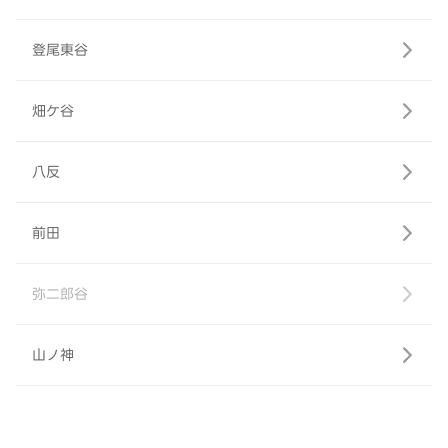
登尾東谷
畑ケ谷
八反
前田
弥二郎谷
山ノ神