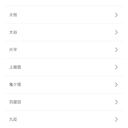
大枝
大谷
片平
上雑面
亀ケ尾
苅屋田
九反