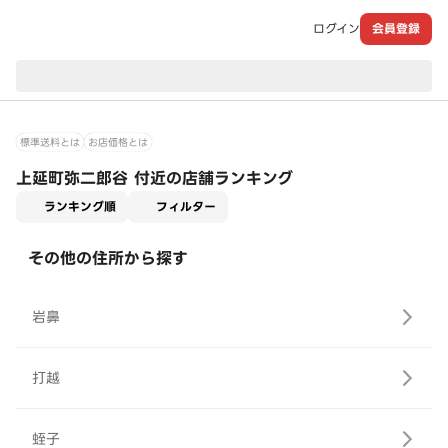
ログイン
会員登録
現在のお届け先：
標準送料とは
お店価格とは
上延町弥二郎谷 付近の店舗ランキング
適用なし
ランキング順
フィルター
その他の住所から探す
岩鼻
打越
蛭子