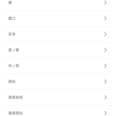
菅
菅口
旦寺
堂ノ奥
中ノ貝
西谷
登尾岩坂
登尾西谷