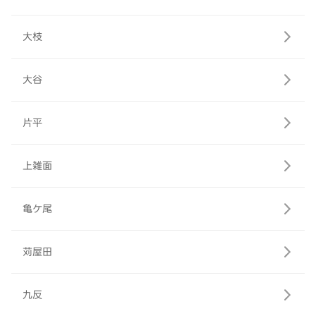
大枝
大谷
片平
上雑面
亀ケ尾
苅屋田
九反