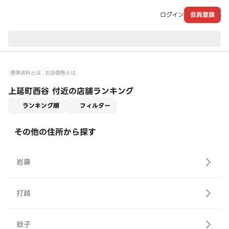
ログイン
会員登録
現在のお届け先：
標準送料とは
お店価格とは
上延町西谷 付近の店舗ランキング
適用なし
ランキング順
フィルター
その他の住所から探す
岩鼻
打越
蛭子