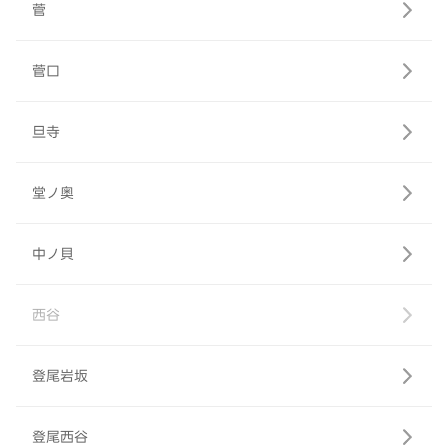
菅
菅口
旦寺
堂ノ奥
中ノ貝
西谷
登尾岩坂
登尾西谷