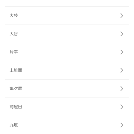
大枝
大谷
片平
上雑面
亀ケ尾
苅屋田
九反