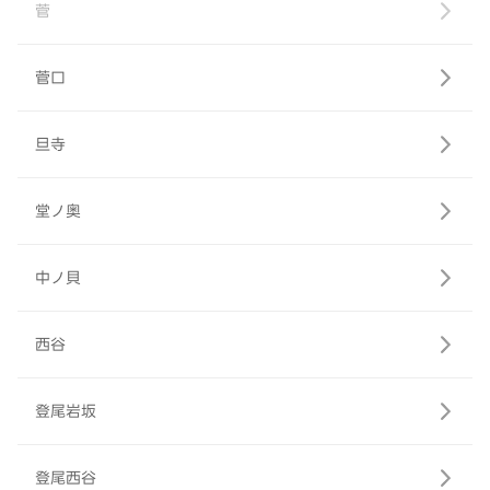
菅
菅口
旦寺
堂ノ奥
中ノ貝
西谷
登尾岩坂
登尾西谷