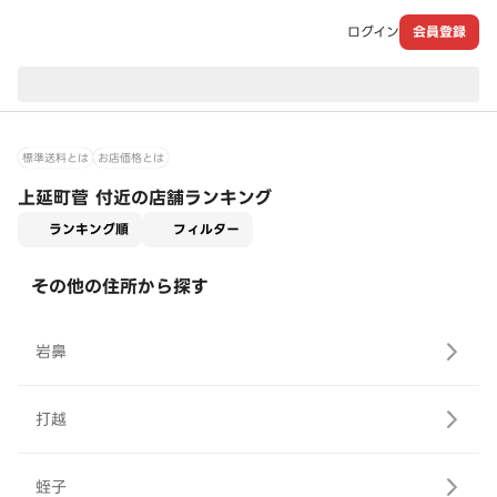
ログイン
会員登録
現在のお届け先：
標準送料とは
お店価格とは
上延町菅 付近の店舗ランキング
適用なし
ランキング順
フィルター
その他の住所から探す
岩鼻
打越
蛭子