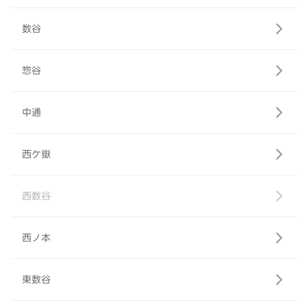
数谷
惣谷
中通
西ケ嶽
西数谷
西ノ本
東数谷