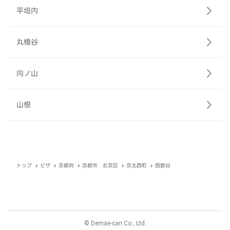
平垣内
丸橋谷
向ノ山
山根
トップ
ピザ
京都府
京都市 右京区
京北西町
西数谷
© Demae-can Co., Ltd.