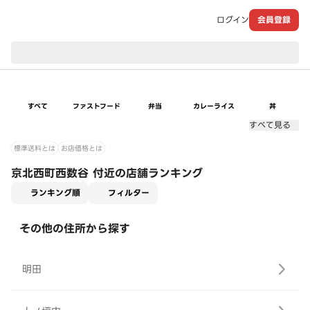
ログイン
会員登録
現在のお届け先：
すべて
ファストフード
弁当
カレーライス
丼
すべて見る
標準送料とは
お店価格とは
京北西町西数谷 付近の店舗ランキング
適用なし
ランキング順
フィルター
その他の住所から探す
明田