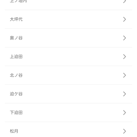
上ノ垣内
大坪代
奥ノ谷
上迫田
北ノ谷
迫ケ谷
下迫田
松月